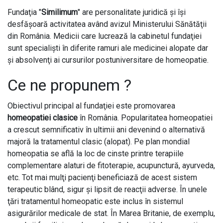
Fundaţia "
Similimum
" are personalitate juridică şi îşi
desfăşoară activitatea având avizul Ministerului Sănătăţii
din România. Medicii care lucrează la cabinetul fundaţiei
sunt specialişti în diferite ramuri ale medicinei alopate dar
şi absolvenţi ai cursurilor postuniversitare de homeopatie.
Ce ne propunem ?
Obiectivul principal al fundaţiei este promovarea
homeopatiei clasice
în România. Popularitatea homeopatiei
a crescut semnificativ în ultimii ani devenind o alternativă
majoră la tratamentul clasic (alopat). Pe plan mondial
homeopatia se află la loc de cinste printre terapiile
complementare alaturi de fitoterapie, acupunctură, ayurveda,
etc. Tot mai mulţi pacienţi beneficiază de acest sistem
terapeutic blând, sigur şi lipsit de reacţii adverse. În unele
ţări tratamentul homeopatic este inclus în sistemul
asigurărilor medicale de stat. În Marea Britanie, de exemplu,