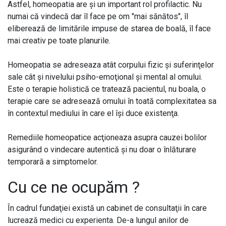
Astfel, homeopatia are şi un important rol profilactic. Nu
numai că vindecă dar îl face pe om "mai sănătos", îl
eliberează de limitările impuse de starea de boală, îl face
mai creativ pe toate planurile.
Homeopatia se adreseaza atât corpului fizic şi suferinţelor
sale cât şi nivelului psiho-emoţional şi mental al omului.
Este o terapie holistică ce tratează pacientul, nu boala, o
terapie care se adresează omului în toată complexitatea sa
în contextul mediului în care el îşi duce existenţa.
Remediile homeopatice acţioneaza asupra cauzei bolilor
asigurând o vindecare autentică şi nu doar o înlăturare
temporară a simptomelor.
Cu ce ne ocupăm ?
În cadrul fundaţiei există un cabinet de consultaţii în care
lucrează medici cu experienta. De-a lungul anilor de