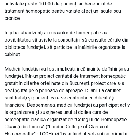
activitate peste 10.000 de pacienţi au beneficiat de
tratament homeopatic pentru variate afecţiuni acute sau
cronice.
În plus, absolvenţi ai cursurilor de homeopatie au
posibilitatea să asiste la consultaţii, să consulte cărţile din
biblioteca fundaţiei, să participe la întâlnirile organizate la
cabinet.
Medicii fundaţiei au fost implicaţi, încă înainte de înfiinţarea
fundaţiei, într-un proiect caritabil de tratament homeopatic
gratuit în diferite orfelinate din Bucureşti, proiect care s-a
desfăşutat pe o perioadă de aproape 15 ani. La cabinet
sunt trataţi şi pacienţi care se confruntă cu dificultăţi
financiare. Deasemenea, medicii fundaţiei au participat activ
la organizarea şi susţinerea unui al doilea curs de
homeopatie clasică organizat de "Colegiul de Homeopatie
Clasică din Londra" ("London College of Classical
Homoeopathy" - LCCH), ei înşişi fiind absolvenţi ai primului