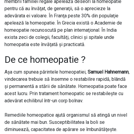
membrii familiei regale apelează deseori la homeopatie
pentru că au învăţat, de generaţii, să o aprecieze la
adevărata ei valoare. În Franţa peste 30% din populaţie
apelează la homeopatie. În Grecia există o Academie de
homeopatie recunoscută pe plan internaţional. În India
exista zeci de colegii, facultăţi, clinici şi spitale unde
homeopatia este învăţată şi practicată.
De ce homeopatie ?
Aşa cum spunea părintele homeopatiei,
Samuel Hahnemann
,
vindecarea trebuie să însemne o restabilire rapidă, blândă
şi permanentă a stării de sănătate. Homeopatia poate face
acest lucru. Prin tratament homeopatic se restabileşte cu
adevărat echilibrul într-un corp bolnav.
Remediile homeopatice ajută organismul să atingă un nivel
de sănătate mai bun. Susceptibilitatea la boli se
diminuează, capacitatea de apărare se îmbunătăţeşte.