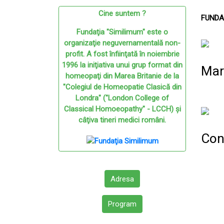
Cine suntem ?
FUNDA
Fundaţia "Similimum" este o
organizaţie neguvernamentală non-
profit. A fost înfiinţată în noiembrie
1996 la iniţiativa unui grup format din
Mar
homeopaţi din Marea Britanie de la
"Colegiul de Homeopatie Clasică din
Londra" ("London College of
Classical Homoeopathy" - LCCH) şi
câţiva tineri medici români.
Con
Adresa
Program