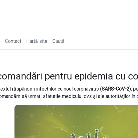
Contact
Hartă site
Caută
omandări pentru epidemia cu co
extul răspândirii infecţiilor cu noul coronavirus (
SARS-CoV-2
), p
omandăm să urmaţi sfaturile medicului dvs şi ale autorităţilor în