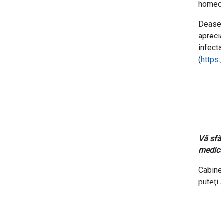
homeop
Dease
apreci
infect
(
https
Vă sfă
medica
Cabine
puteţi