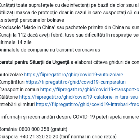
Curățați toate suprafețele cu dezinfectanți pe bază de clor sau a
Utilizați masca de protecție doar în cazul in care suspectați că su
asistență persoanelor bolnave
Produsele "Made in China" sau pachetele primite din China nu sun
Sunați la 112 dacă aveți febră, tuse sau dificultăți în respirație sau
ultimele 14 zile
Animalele de companie nu transmit coronavirus
eratul pentru Situaţii de Urgenţă
a elaborat câteva ghiduri de con
Autoizolare
https://fiipregatit.ro/ghid/covid19-autoizolare
Cumpărături
https://fiipregatit.ro/ghid/covid19-cumparaturi
Transport în comun
https://fiipregatit.ro/ghid/covid19-transport
Călătorie
https://fiipregatit.ro/ghid/covid19-calatorie-in-tara-sau
Întrebări şi mituri
https://fiipregatit.ro/ghid/covid19-intrebari-fre
 informații şi recomandări despre COVID-19 puteţi apela numerel
România: 0800 800 358 (gratuit)
Diaspora: +40 21 320 20 20 (tarif normal în orice rețea)