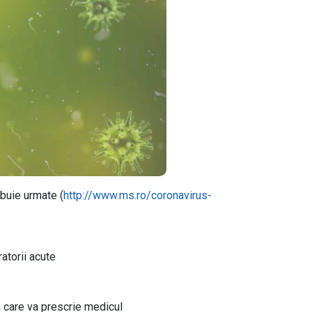
uie urmate (
http://www.ms.ro/coronavirus-
atorii acute
în care va prescrie medicul