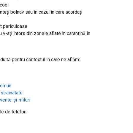
lcool
nteți bolnav sau în cazul în care acordați
t periculoase
 v-ați întors din zonele aflate în carantină în
duită pentru contextul în care ne aflăm:
-comun
-strainatate
cvente-şi-mituri
e de telefon: