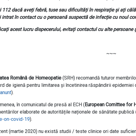
i 112 dacă aveți febră, tuse sau dificultăți în respirație și ați că
i intrat în contact cu o persoană suspectă de infecție cu noul co
icați acest lucru dispecerului, evitați contactul cu alte persoane 
~~~
tatea Română de Homeopatie
(SRH) recomandă tuturor membrilor 
rd de igienă pentru limitarea și încetinirea răspândirii epidemiei 
/anunt
).
enea, în comunicatul de presă al ECH (
European Comittee for
entărilor elaborate de autoritățile naționale de sănătate publică 
e-on-covid-19
).
zent (martie 2020) nu există studii / teste clinice ori date sufic