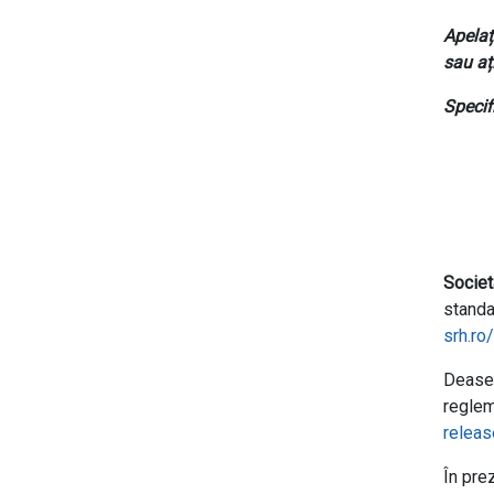
Apelaț
sau aț
Specif
Socie
standa
srh.ro
Deasem
reglem
releas
În pre