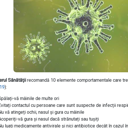
erul Sănătăţii
recomandă 10 elemente comportamentale care treb
-19
):
Spălați-vă mâinile de multe ori
Evitați contactul cu persoane care sunt suspecte de infecții respir
Nu vă atingeți ochii, nasul şi gura cu mâinile
Acoperiți-vă gura şi nasul dacă strănutați sau tușiți
Nu luați medicamente antivirale şi nici antibiotice decât în cazul 