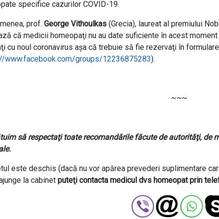
ate specifice cazurilor COVID-19.
menea, prof.
George Vithoulkas
(Grecia), laureat al premiului Nob
ază că medicii homeopaţi nu au date suficiente în acest moment şi 
aţi cu noul coronavirus aşa că trebuie să fie rezervaţi în formul
://www.facebook.com/groups/12236875283
).
~~~
tuim să respectaţi toate recomandările făcute de autorităţi, de me
le.
tul este deschis (dacă nu vor apărea prevederi suplimentare care
 ajunge la cabinet
puteţi contacta medicul dvs homeopat prin tele