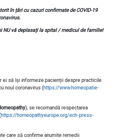
lătorit în țări cu cazuri confirmate de COVID-19
ronavirus.
şi NU vă deplasați la spital / medicul de familie!
ei să își informeze pacienții despre practicile
cu noul coronavirus (
https://www.homeopatie-
 Homeopathy
), se recomandă respectarea
(
https://homeopathyeurope.org/ech-press-
iente care să confirme anumite remedii